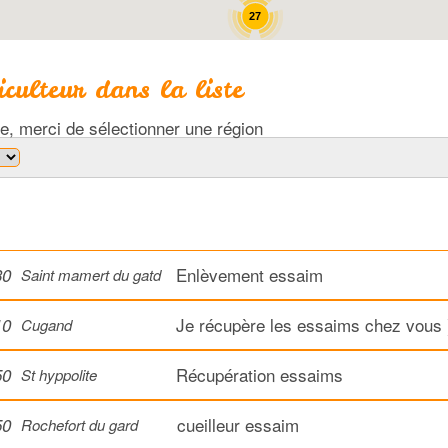
27
culteur dans la liste
e, merci de sélectionner une région
Enlèvement essaim
30
Saint mamert du gatd
Je récupère les essaims chez vous 
10
Cugand
Récupération essaims
50
St hyppolite
cueilleur essaim
50
Rochefort du gard