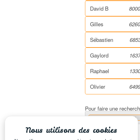
David B
800
Gilles
626
Sébastien
685
Gaylord
163
Raphael
133
Olivier
649
Pour faire une recherch
Nous utilisons des cookies