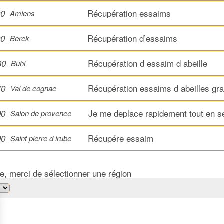
Récupération essaims
00
Amiens
Récupération d’essaims
00
Berck
Récupération d essaim d abeille
30
Buhl
Récupération essaims d abeilles gra
70
Val de cognac
Je me deplace rapidement tout en s
00
Salon de provence
Récupére essaim
90
Saint pierre d irube
e, merci de sélectionner une région