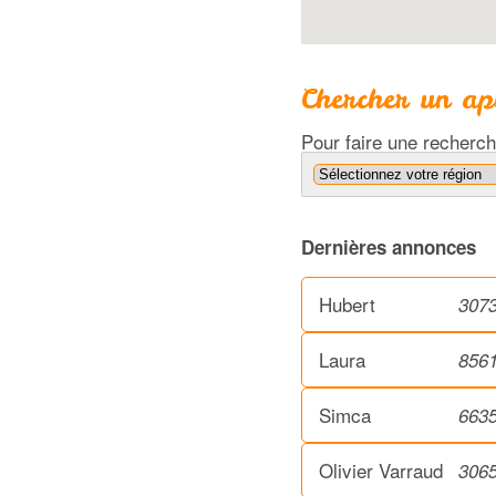
Chercher un api
Pour faire une recherch
Dernières annonces
Hubert
307
Laura
856
Simca
663
Olivier Varraud
306