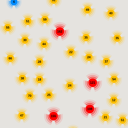
6
49
40
59
51
55
162
35
35
30
44
22
24
66
37
28
38
54
18
121
24
25
70
12
108
47
155
21
51