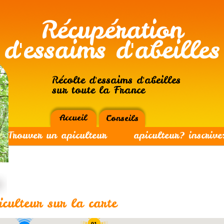
Récupération
d'essaims d'abeilles
Récolte d'essaims d'abeilles
sur toute la France
Accueil
Conseils
Trouver un apiculteur
apiculteur? inscrive
77
culteur sur la carte
91